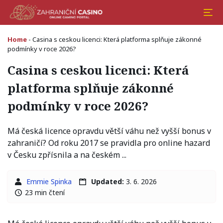
Home
-
Casina s ceskou licenci: Která platforma splňuje zákonné
podmínky v roce 2026?
Casina s ceskou licenci: Která
platforma splňuje zákonné
podmínky v roce 2026?
Má česká licence opravdu větší váhu než vyšší bonus v
zahraničí? Od roku 2017 se pravidla pro online hazard
v Česku zpřísnila a na českém ...
Emmie Spinka
Updated:
3. 6. 2026
23 min čtení