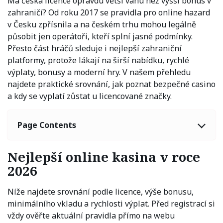
Má česká licence opravdu větší váhu než vyšší bonus v
zahraničí? Od roku 2017 se pravidla pro online hazard
v Česku zpřísnila a na českém trhu mohou legálně
působit jen operátoři, kteří splní jasné podmínky.
Přesto část hráčů sleduje i nejlepší zahraniční
platformy, protože lákají na širší nabídku, rychlé
výplaty, bonusy a moderní hry. V našem přehledu
najdete praktické srovnání, jak poznat bezpečné casino
a kdy se vyplatí zůstat u licencované značky.
Page Contents
Nejlepší online kasina v roce
2026
Níže najdete srovnání podle licence, výše bonusu,
minimálního vkladu a rychlosti výplat. Před registrací si
vždy ověřte aktuální pravidla přímo na webu