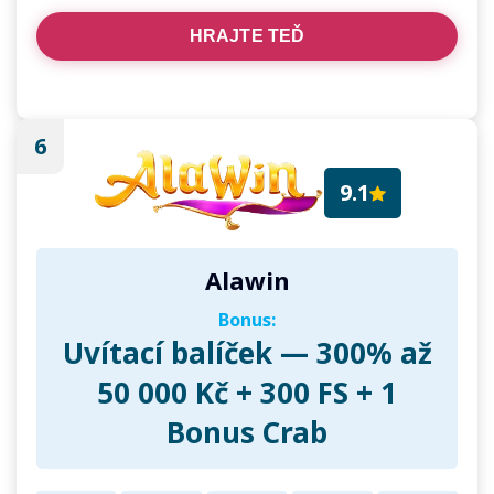
HRAJTE TEĎ
6
9.1
Alawin
Bonus:
Uvítací balíček — 300% až
50 000 Kč + 300 FS + 1
Bonus Crab