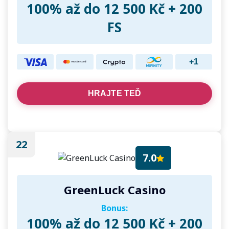
100% až do 12 500 Kč + 200
FS
+1
HRAJTE TEĎ
22
7.0
GreenLuck Casino
Bonus:
100% až do 12 500 Kč + 200