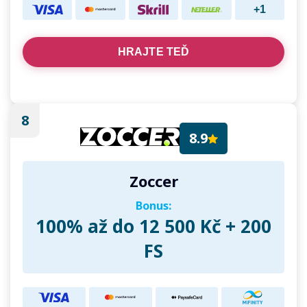
+1
HRAJTE TEĎ
8
8.9
Zoccer
Bonus:
100% až do 12 500 Kč + 200
FS