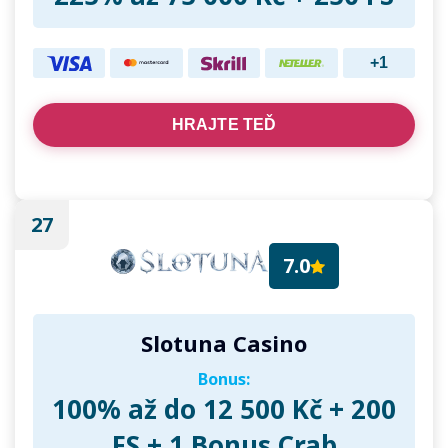
+1
HRAJTE TEĎ
27
7.0
Slotuna Casino
Bonus:
100% až do 12 500 Kč + 200
FS + 1 Bonus Crab