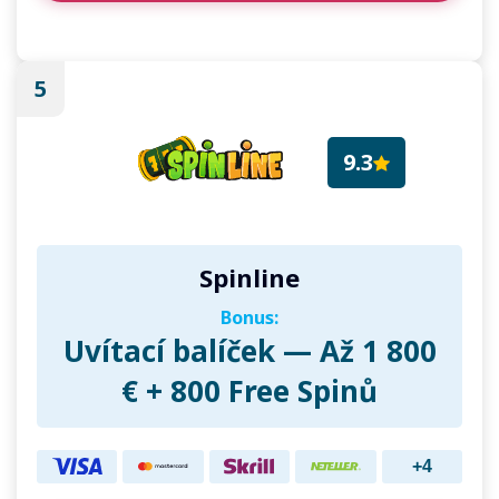
5
9.3
Spinline
Bonus:
Uvítací balíček — Až 1 800
€ + 800 Free Spinů
+4