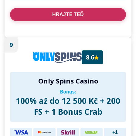
HRAJTE TEĎ
9
8.6
Only Spins Casino
Bonus:
100% až do 12 500 Kč + 200
FS + 1 Bonus Crab
+1