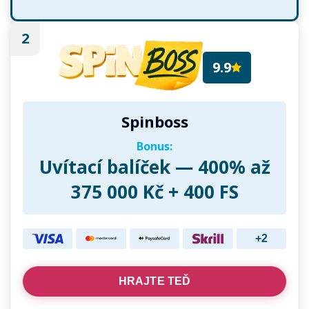
2
9.9
Spinboss
Bonus:
Uvítací balíček — 400% až
375 000 Kč + 400 FS
+2
HRAJTE TEĎ