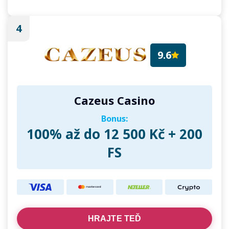
4
9.6
Cazeus Сasino
Bonus:
100% až do 12 500 Kč + 200
FS
HRAJTE TEĎ